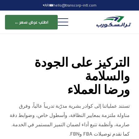
AR
hello@transcorp-intl.com
▾
اللوجستيات الثقيلة
←
اطلب عرض سعر
والبضائع الضخمة
يُعدّ قسم اللوجستيات الثقيلة والضخمة في ترانسكورب أحد أعمالنا الأساسية،
التركيز على الجودة
وقد بُني خصيصاً لإدارة عمليات اللوجستيات المعقدة وعالية الحجم والمرتبطة
بالتركيب والتجهيز.
والسلامة
ورضا العملاء
تستند عملياتنا إلى كوادر بشرية مدرّبة تدريباً عالياً، وفرق
مناولة ملتزمة بمعايير النظافة، وأسطول خاص، وضوابط دقة
صارمة، وأنظمة تتبع أداء لضمان التميز المستمر في الخدمة.
كما نقدم توصيلات FBA وFBN.