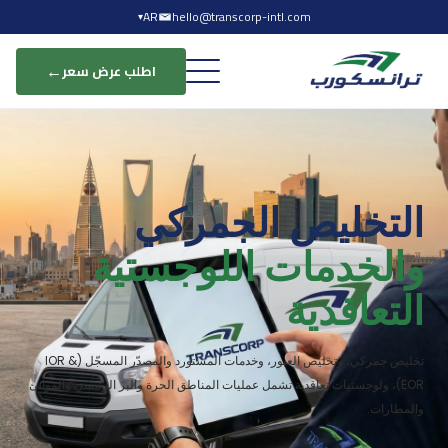
AR
hello@transcorp-intl.com
▾
←
اطلب عرض سعر
التخليص الجمركي
والخدمات اللوجستية
التعاقدية
تخليص جمركي، وتخليص العبور، وخدمات المستورد والمصدّر المسجّل (IOR &
EOR)، ولوجستيات تعاقدية تشمل عمليات المناطق الحرة والبر الرئيسي والموانئ
والمطارات.