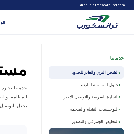
hello@transcorp-intl.com
التجارة الإلكتروني
الر
السريعة
Q-Commerce
خدماتنا
مستق
الشحن البري والعابر للحدود
متاجر مظلمة، ومراكز تنفيذ صغيرة، وتخزين بالعقود، وتنفيذ طلب
حلول السلسلة الباردة
خدمة التجارة 
للتوسع.
المظلمة، والبن
التجارة السريعة والتوصيل الأخير
يجعل التوصيل خ
اللوجستيات الثقيلة والضخمة
التخليص الجمركي والتصدير